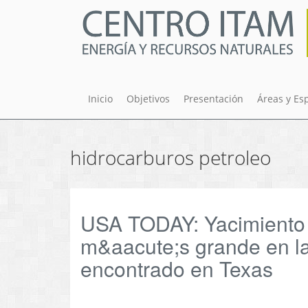
Pasar
al
contenido
principal
Inicio
Objetivos
Presentación
Áreas y Es
hidrocarburos petroleo
USA TODAY: Yacimiento 
m&aacute;s grande en la
encontrado en Texas