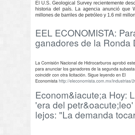
El U.S. Geological Survey recientemente desc
historia del país. La agencia anunció que 
millones de barriles de petróleo y 1.6 mil millo
EEL ECONOMISTA: Para j
ganadores de la Ronda
La Comisión Nacional de Hidrocarburos aprobó este ju
para anunciar los ganadores de la segunda subasta 
coincidir con otra licitación. Sigue leyendo en El
Economista
http://eleconomista.com.mx/industrias/
Econom&iacute;a Hoy: La 
'era del petr&oacute;leo
lejos: "La demanda toca