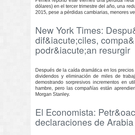
Pemex reportó este viernes una pérdida neta
dólares) en el tercer trimestre del año, una re
2015, pese a pérdidas cambiarias, menores ve
New York Times: Despu&
dif&iacute;ciles, compa&
podr&iacute;an resurgir
Después de la caída dramática en los precios
dividendos y eliminación de miles de traba
demostrando sorpresivos incrementos en uti
hambre, pero las compañías están aprendiend
Morgan Stanley.
El Economista: Petr&oacu
declaraciones de Arabia