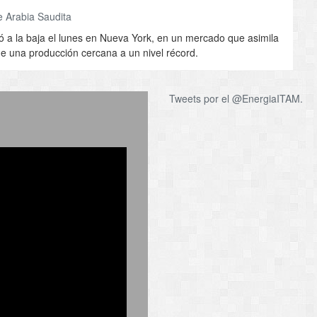
e Arabia Saudita
rió a la baja el lunes en Nueva York, en un mercado que asimila
e una producción cercana a un nivel récord.
Tweets por el @EnergiaITAM.