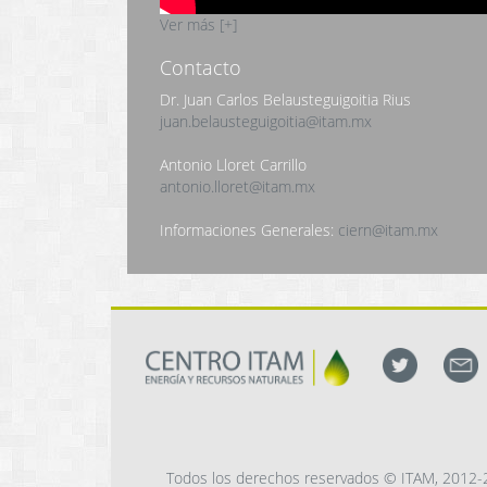
Ver más [+]
Contacto
Dr. Juan Carlos Belausteguigoitia Rius
juan.belausteguigoitia@itam.mx
Antonio Lloret Carrillo
antonio.lloret@itam.mx
Informaciones Generales:
ciern@itam.mx
Todos los derechos reservados © ITAM, 2012-2