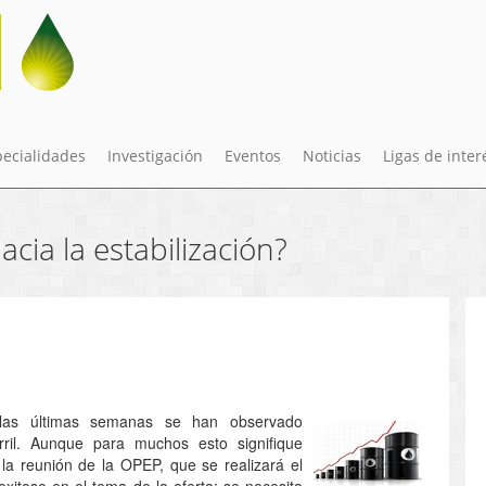
pecialidades
Investigación
Eventos
Noticias
Ligas de inter
acia la estabilización?
e las últimas semanas se han observado
rril. Aunque para muchos esto signifique
 la reunión de la OPEP, que se realizará el
xitoso en el tema de la oferta; se necesita