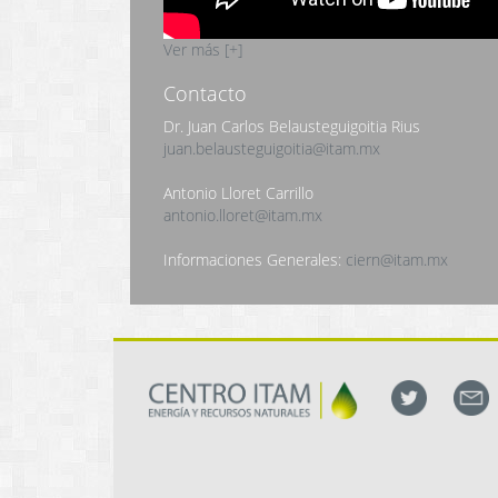
Ver más [+]
Contacto
Dr. Juan Carlos Belausteguigoitia Rius
juan.belausteguigoitia@itam.mx
Antonio Lloret Carrillo
antonio.lloret@itam.mx
Informaciones Generales:
ciern@itam.mx