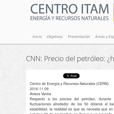
Pasar
al
contenido
principal
Inicio
Objetivos
Presentación
Áreas y Es
CNN: Precio del petróleo: ¿h
Centro de Energía y Recursos Naturales (CERN)
2016-11-09
Avisos Varios
Respecto a los precios del petróleo, durant
fluctuaciones alrededor de los 50 dólares el ba
estabilidad, la realidad es que se necesita que en
próximo 30 de noviembre, se llegue a un acuerdo e