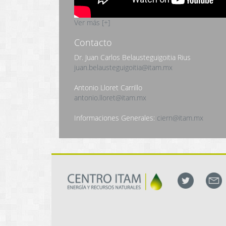
Ver más [+]
Contacto
Dr. Juan Carlos Belausteguigoitia Rius
juan.belausteguigoitia@itam.mx
Antonio Lloret Carrillo
antonio.lloret@itam.mx
Informaciones Generales:
ciern@itam.mx