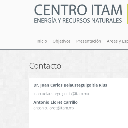
Pasar
al
contenido
principal
Inicio
Objetivos
Presentación
Áreas y Es
Contacto
Dr. Juan Carlos Belausteguigoitia Rius
juan.belausteguigoitia@itam.mx
Antonio Lloret Carrillo
antonio.lloret@itam.mx