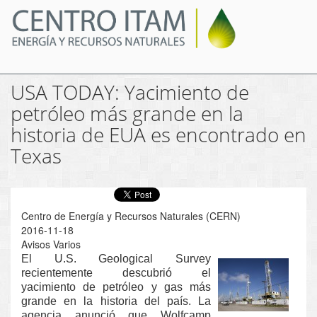
Pasar
al
contenido
principal
USA TODAY: Yacimiento de
petróleo más grande en la
historia de EUA es encontrado en
Texas
Centro de Energía y Recursos Naturales (CERN)
2016-11-18
Avisos Varios
El U.S. Geological Survey
recientemente descubrió el
yacimiento de petróleo y gas más
grande en la historia del país. La
agencia anunció que Wolfcamp