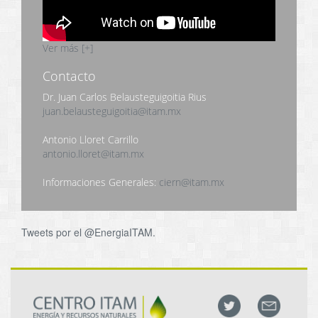
Ver más [+]
Contacto
Dr. Juan Carlos Belausteguigoitia Rius
juan.belausteguigoitia@itam.mx
Antonio Lloret Carrillo
antonio.lloret@itam.mx
Informaciones Generales:
ciern@itam.mx
Tweets por el @EnergiaITAM.