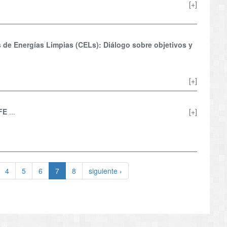
[+]
os de Energías Limpias (CELs): Diálogo sobre objetivos y
[+]
FE
...
[+]
4
5
6
7
8
siguiente ›