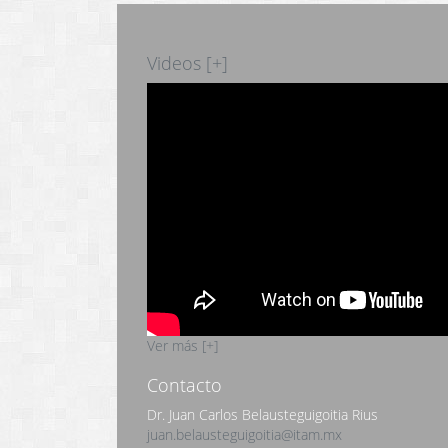
Videos [+]
Ver más [+]
Contacto
Dr. Juan Carlos Belausteguigoitia Rius
juan.belausteguigoitia@itam.mx