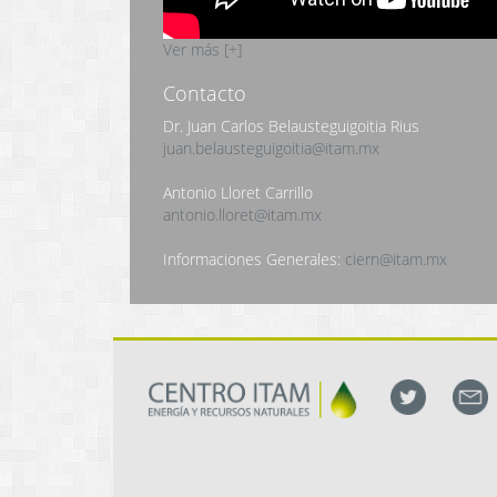
Ver más [+]
Contacto
Dr. Juan Carlos Belausteguigoitia Rius
juan.belausteguigoitia@itam.mx
Antonio Lloret Carrillo
antonio.lloret@itam.mx
Informaciones Generales:
ciern@itam.mx