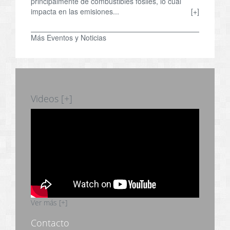
principalmente de combustibles fósiles, lo cual
impacta en las emisiones...
[+]
Más Eventos y Noticias
Videos [+]
Ver más [+]
Contacto