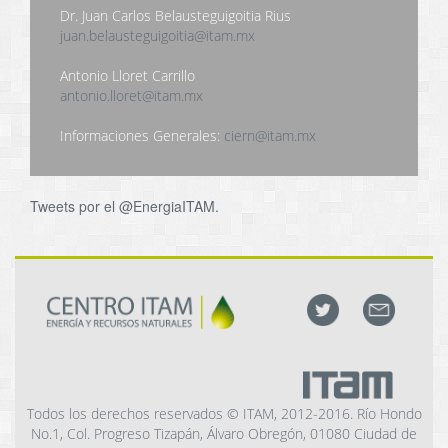
Dr. Juan Carlos Belausteguigoitia Rius
juan.belausteguigoitia@itam.mx
Antonio Lloret Carrillo
antonio.lloret@itam.mx
Informaciones Generales:
ciern@itam.mx
Tweets por el @EnergiaITAM.
Todos los derechos reservados © ITAM, 2012-2016. Río Hondo
No.1, Col. Progreso Tizapán, Álvaro Obregón, 01080 Ciudad de