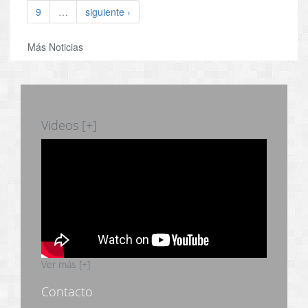
9
…
siguiente ›
Más Noticias
Videos [+]
Ver más [+]
Contacto