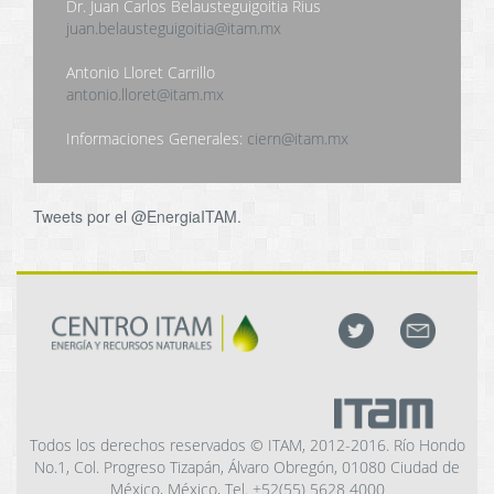
Dr. Juan Carlos Belausteguigoitia Rius
juan.belausteguigoitia@itam.mx
Antonio Lloret Carrillo
antonio.lloret@itam.mx
Informaciones Generales:
ciern@itam.mx
Tweets por el @EnergiaITAM.
Todos los derechos reservados © ITAM, 2012-2016. Río Hondo
No.1, Col. Progreso Tizapán, Álvaro Obregón, 01080 Ciudad de
México, México, Tel. +52(55) 5628 4000