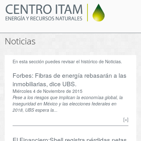
Pasar
al
contenido
principal
Noticias
En esta sección puedes revisar el histórico de Noticias.
Forbes: Fibras de energía rebasarán a las
inmobiliarias, dice UBS.
Miércoles 4 de Noviembre de 2015
Pese a los riesgos que implican la economíaa global, la
inseguridad en México y las elecciones federales en
2018, UBS espera la...
[+]
El Financiero:Shell registra pérdidas netas