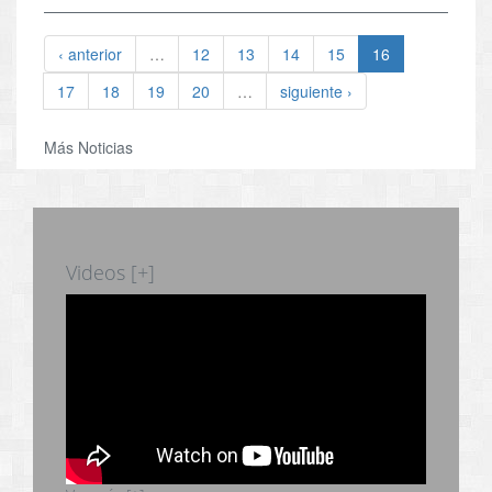
‹ anterior
…
12
13
14
15
16
17
18
19
20
…
siguiente ›
Más Noticias
Videos [+]