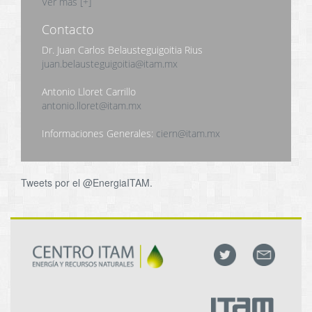
Ver más [+]
Contacto
Dr. Juan Carlos Belausteguigoitia Rius
juan.belausteguigoitia@itam.mx
Antonio Lloret Carrillo
antonio.lloret@itam.mx
Informaciones Generales:
ciern@itam.mx
Tweets por el @EnergiaITAM.