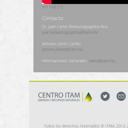
Ver más [+]
Contacto
Dr. Juan Carlos Belausteguigoitia Rius
juan.belausteguigoitia@itam.mx
Antonio Lloret Carrillo
antonio.lloret@itam.mx
Informaciones Generales:
ciern@itam.mx
Todos los derechos reservados © ITAM, 2012-2