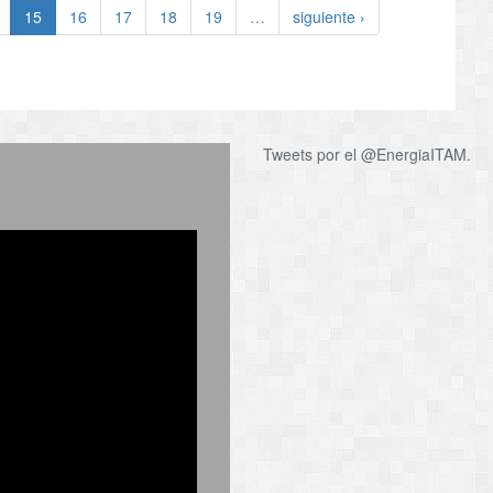
15
16
17
18
19
…
siguiente ›
Tweets por el @EnergiaITAM.