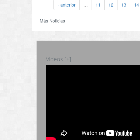
‹ anterior
…
11
12
13
14
Más Noticias
Videos [+]