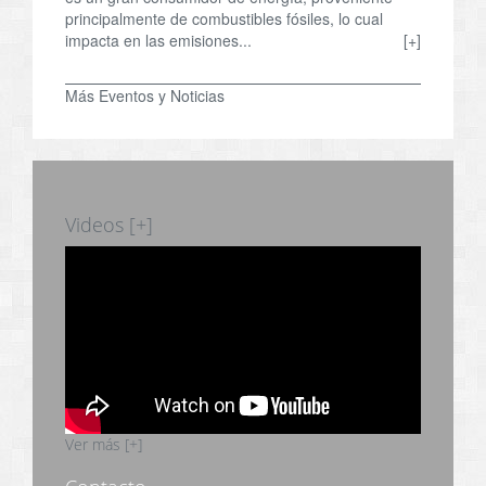
principalmente de combustibles fósiles, lo cual
impacta en las emisiones...
[+]
Más Eventos y Noticias
Videos [+]
Ver más [+]