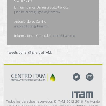
Contacto
Dr. Juan Carlos Belausteguigoitia Rius
juan.belausteguigoitia@itam.mx
Antonio Lloret Carrillo
antonio.lloret@itam.mx
Informaciones Generales:
ciern@itam.mx
Tweets por el @EnergiaITAM.
Todos los derechos reservados © ITAM, 2012-2016. Río Hondo