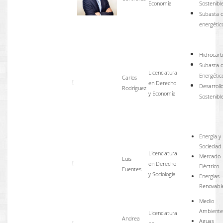
Economía
Sostenibl
Subasta 
energétic
Hidrocar
Subasta 
Licenciatura
Energétic
Carlos
!
en Derecho
Desarroll
Rodríguez
y Economía
Sostenibl
Energía y
Sociedad
Licenciatura
Mercado
Luis
!
en Derecho
Eléctrico
Fuentes
y Sociología
Energías
Renovabl
Medio
Ambiente
Licenciatura
Andrea
Aguas