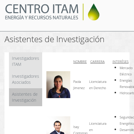
Pasar
al
contenido
principal
Asistentes de Investigación
Investigadores
NOMBRE
CARRERA
INTERÉSES
ITAM
Mercado
Eléctrico
Investigadores
Energías
Asociados
Paola
Licenciatura
Renovabl
Jimenez
en Derecho
Hidrocar
Asistentes de
Investigación
Segurida
Licenciatura
Energétic
Isay
en
Desarroll
Contreras