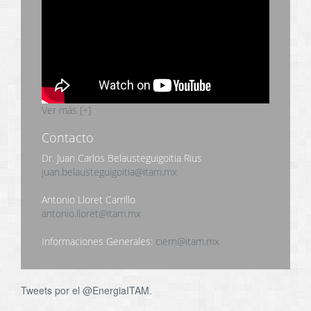
Ver más [+]
Contacto
Dr. Juan Carlos Belausteguigoitia Rius
juan.belausteguigoitia@itam.mx
Antonio Lloret Carrillo
antonio.lloret@itam.mx
Informaciones Generales:
ciern@itam.mx
Tweets por el @EnergiaITAM.