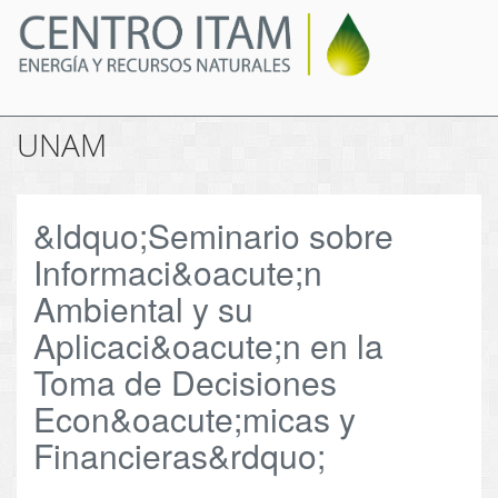
Pasar
al
contenido
principal
UNAM
&ldquo;Seminario sobre
Informaci&oacute;n
Ambiental y su
Aplicaci&oacute;n en la
Toma de Decisiones
Econ&oacute;micas y
Financieras&rdquo;