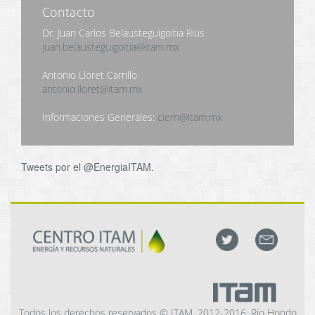
Contacto
Dr. Juan Carlos Belausteguigoitia Rius
juan.belausteguigoitia@itam.mx
Antonio Lloret Carrillo
antonio.lloret@itam.mx
Informaciones Generales:
ciern@itam.mx
Tweets por el @EnergiaITAM.
Todos los derechos reservados © ITAM, 2012-2016. Río Hondo