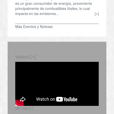
es un gran consumidor de energía, proveniente
principalmente de combustibles fósiles, lo cual
impacta en las emisiones...
[+]
Más Eventos y Noticias
Videos [+]
Ver más [+]