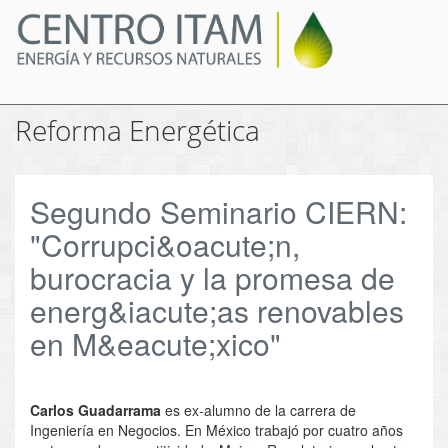
Pasar
al
contenido
principal
Reforma Energética
Segundo Seminario CIERN:
"Corrupci&oacute;n,
burocracia y la promesa de
energ&iacute;as renovables
en M&eacute;xico"
Carlos Guadarrama
es ex-alumno de la carrera de
Ingeniería en Negocios. En México trabajó por cuatro años