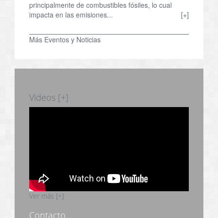
principalmente de combustibles fósiles, lo cual
impacta en las emisiones...
[+]
Más Eventos y Noticias
Videos [+]
Ver más [+]
Contacto