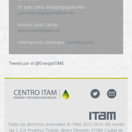
Dr. Juan Carlos Belausteguigoitia Rius
juan.belausteguigoitia@itam.mx
Antonio Lloret Carrillo
antonio.lloret@itam.mx
Informaciones Generales:
ciern@itam.mx
Tweets por el @EnergiaITAM.
Todos los derechos reservados © ITAM, 2012-2016. Río Hondo
No.1, Col. Progreso Tizapán, Álvaro Obregón, 01080 Ciudad de