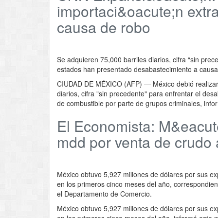
importaci&oacute;n extra
causa de robo
Se adquieren 75,000 barriles diarios, cifra “sin pre
estados han presentado desabastecimiento a causa 
CIUDAD DE MÉXICO (AFP) — México debió realizar im
diarios, cifra "sin precedente" para enfrentar el de
de combustible por parte de grupos criminales, info
El Economista: M&eacute
mdd por venta de crudo
México obtuvo 5,927 millones de dólares por sus e
en los primeros cinco meses del año, correspondient
el Departamento de Comercio.
México obtuvo 5,927 millones de dólares por sus e
en los primeros cinco meses del año, informó este