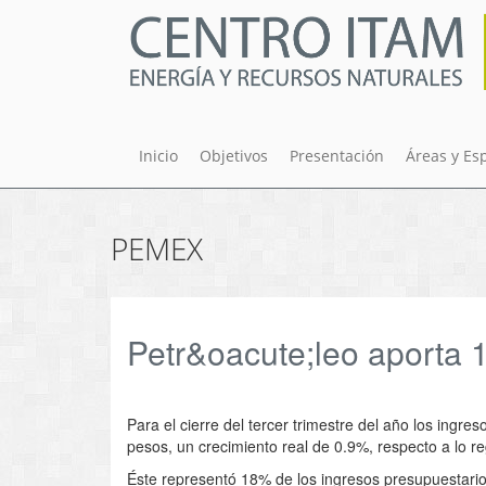
Pasar
al
contenido
principal
Inicio
Objetivos
Presentación
Áreas y Es
PEMEX
Petr&oacute;leo aporta 1
Para el cierre del tercer trimestre del año los ingre
pesos, un crecimiento real de 0.9%, respecto a lo r
Éste representó 18% de los ingresos presupuestarios