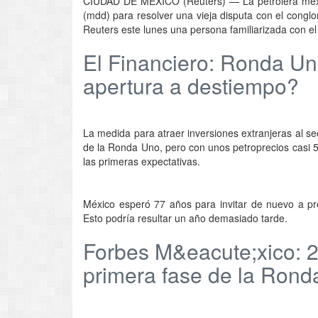
CIUDAD DE MÉXICO (Reuters) — La petrolera mexi
(mdd) para resolver una vieja disputa con el congl
Reuters este lunes una persona familiarizada con el
El Financiero: Ronda Un
apertura a destiempo?
La medida para atraer inversiones extranjeras al se
de la Ronda Uno, pero con unos petroprecios casi 
las primeras expectativas.
México esperó 77 años para invitar de nuevo a prod
Esto podría resultar un año demasiado tarde.
Forbes M&eacute;xico: 2
primera fase de la Ron