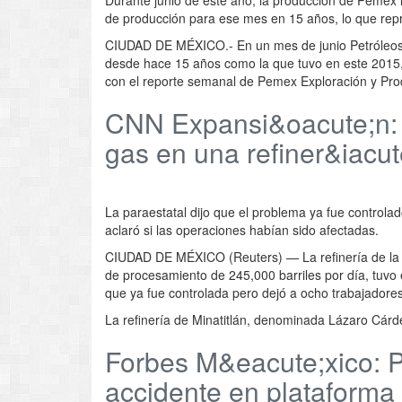
de producción para ese mes en 15 años, lo que repre
CIUDAD DE MÉXICO.- En un mes de junio Petróleos 
desde hace 15 años como la que tuvo en este 2015, 
con el reporte semanal de Pemex Exploración y Pro
CNN Expansi&oacute;n: 
gas en una refiner&iacu
La paraestatal dijo que el problema ya fue controla
aclaró si las operaciones habían sido afectadas.
CIUDAD DE MÉXICO (Reuters) — La refinería de la 
de procesamiento de 245,000 barriles por día, tuv
que ya fue controlada pero dejó a ocho trabajadores
La refinería de Minatitlán, denominada Lázaro Cár
Forbes M&eacute;xico: 
accidente en plataforma