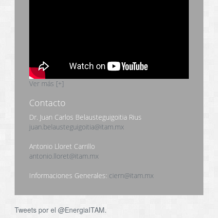
Ver más [+]
Contacto
Dr. Juan Carlos Belausteguigoitia Rius
juan.belausteguigoitia@itam.mx
Antonio Lloret Carrillo
antonio.lloret@itam.mx
Informaciones Generales:
ciern@itam.mx
Tweets por el @EnergiaITAM.