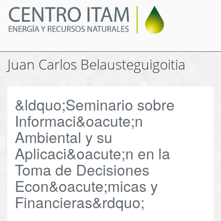
Pasar
al
contenido
principal
Juan Carlos Belausteguigoitia
&ldquo;Seminario sobre
Informaci&oacute;n
Ambiental y su
Aplicaci&oacute;n en la
Toma de Decisiones
Econ&oacute;micas y
Financieras&rdquo;