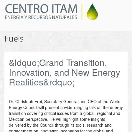
Pasar
al
contenido
principal
Fuels
&ldquo;Grand Transition,
Innovation, and New Energy
Realities&rdquo;
Dr. Christoph Frei, Secretary General and CEO of the World
Energy Council will present a wide-ranging talk on the energy
transition covering critical issues from a global, regional and
Mexican perspective. He will highlight some insights
delivered by the Council through its tools, research and
engagement on innovation, scenarios for the global and