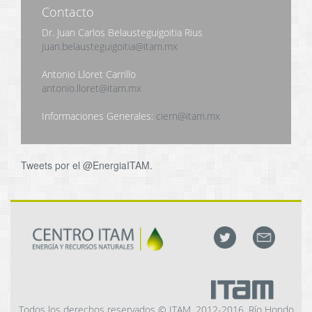
Contacto
Dr. Juan Carlos Belausteguigoitia Rius
juan.belausteguigoitia@itam.mx
Antonio Lloret Carrillo
antonio.lloret@itam.mx
Informaciones Generales:
ciern@itam.mx
Tweets por el @EnergiaITAM.
Todos los derechos reservados © ITAM, 2012-2016. Río Hondo