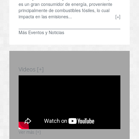
es un gran consumidor de energía, proveniente
principalmente de combustibles fósiles, lo cual
impacta en las emisiones...
[+]
Más Eventos y Noticias
Videos [+]
Ver más [+]