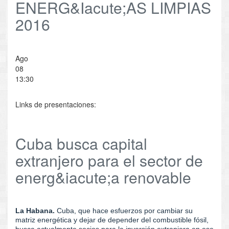
ENERG&Iacute;AS LIMPIAS
2016
Ago
08
13:30
Links de presentaciones:
Cuba busca capital
extranjero para el sector de
energ&iacute;a renovable
La Habana.
Cuba, que hace esfuerzos por cambiar su
matriz energética y dejar de depender del combustible fósil,
busca actualmente socios para la inversión extranjera en ese