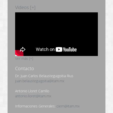
Videos [+]
Ver más [+]
Contacto
Dr. Juan Carlos Belausteguigoitia Rius
juan.belausteguigoitia@itam.mx
Antonio Lloret Carrillo
antonio.lloret@itam.mx
Informaciones Generales:
ciern@itam.mx