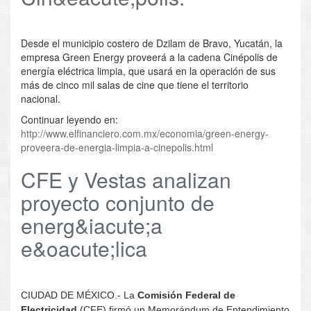
Desde el municipio costero de Dzilam de Bravo, Yucatán, la
empresa Green Energy proveerá a la cadena Cinépolis de
energía eléctrica limpia, que usará en la operación de sus
más de cinco mil salas de cine que tiene el territorio
nacional.
Continuar leyendo en:
http://www.elfinanciero.com.mx/economia/green-energy-
proveera-de-energia-limpia-a-cinepolis.html
CFE y Vestas analizan
proyecto conjunto de
energ&iacute;a
e&oacute;lica
CIUDAD DE MÉXICO.- La
Comisión Federal de
Electricidad
(CFE) firmó un Memorándum de Entendimiento