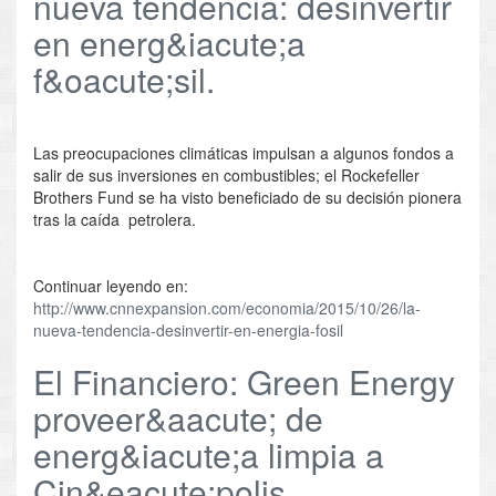
nueva tendencia: desinvertir
en energ&iacute;a
f&oacute;sil.
Las preocupaciones climáticas impulsan a algunos fondos a
salir de sus inversiones en combustibles; el Rockefeller
Brothers Fund se ha visto beneficiado de su decisión pionera
tras la caída petrolera.
Continuar leyendo en:
http://www.cnnexpansion.com/economia/2015/10/26/la-
nueva-tendencia-desinvertir-en-energia-fosil
El Financiero: Green Energy
proveer&aacute; de
energ&iacute;a limpia a
Cin&eacute;polis.