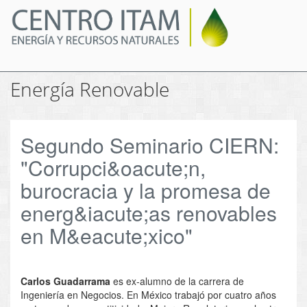
Pasar
al
contenido
principal
Energía Renovable
Segundo Seminario CIERN:
"Corrupci&oacute;n,
burocracia y la promesa de
energ&iacute;as renovables
en M&eacute;xico"
Carlos Guadarrama
es ex-alumno de la carrera de
Ingeniería en Negocios. En México trabajó por cuatro años