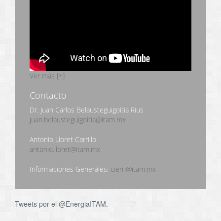
Ver más [+]
Contacto
Dr. Juan Carlos Belausteguigoitia Rius
juan.belausteguigoitia@itam.mx
Antonio Lloret Carrillo
antonio.lloret@itam.mx
Informaciones Generales:
ciern@itam.mx
Tweets por el @EnergiaITAM.