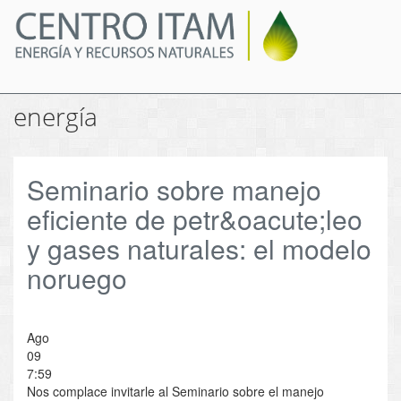
Pasar
al
contenido
principal
energía
Seminario sobre manejo
eficiente de petr&oacute;leo
y gases naturales: el modelo
noruego
Ago
09
7:59
Nos complace invitarle al Seminario sobre el manejo