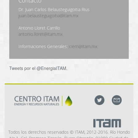
Contacto
Dr. Juan Carlos Belausteguigoitia Rius
juan.belausteguigoitia@itam.mx
Antonio Lloret Carrillo
antonio.lloret@itam.mx
Informaciones Generales:
ciern@itam.mx
Tweets por el @EnergiaITAM.
Todos los derechos reservados © ITAM, 2012-2016. Río Hondo