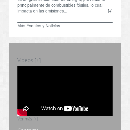
principalmente de combustibles fósiles, lo cual
impacta en las emisiones...
[+]
Más Eventos y Noticias
Videos [+]
Ver más [+]