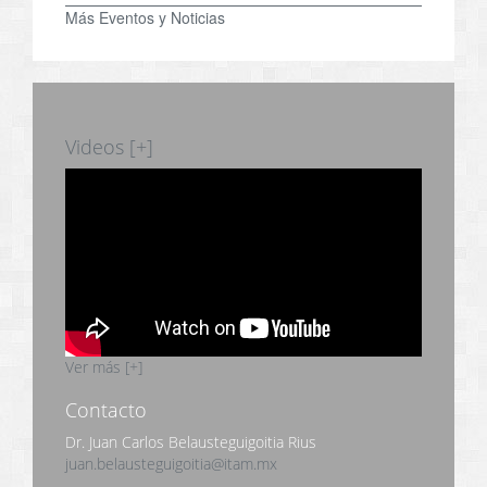
Más Eventos y Noticias
Videos [+]
Ver más [+]
Contacto
Dr. Juan Carlos Belausteguigoitia Rius
juan.belausteguigoitia@itam.mx