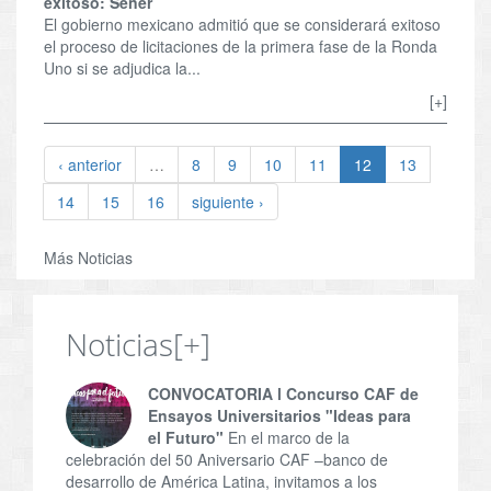
exitoso: Sener
El gobierno mexicano admitió que se considerará exitoso
el proceso de licitaciones de la primera fase de la Ronda
Uno si se adjudica la...
[+]
‹ anterior
…
8
9
10
11
12
13
14
15
16
siguiente ›
Más Noticias
Noticias
[+]
CONVOCATORIA l Concurso CAF de
Ensayos Universitarios "Ideas para
el Futuro"
En el marco de la
celebración del 50 Aniversario CAF –banco de
desarrollo de América Latina, invitamos a los