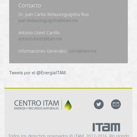
Contacto
Dr. Juan Carlos Belausteguigoitia Rius
juan.belausteguigoitia@itam.mx
Antonio Lloret Carrillo
antonio.lloret@itam.mx
Informaciones Generales:
ciern@itam.mx
Tweets por el @EnergiaITAM.
Todos los derechos reservados © ITAM, 2012-2016. Río Hondo