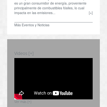
es un gran consumidor de energía, proveniente
principalmente de combustibles fósiles, lo cual
impacta en las emisiones...
[+]
Más Eventos y Noticias
Videos [+]
Ver más [+]