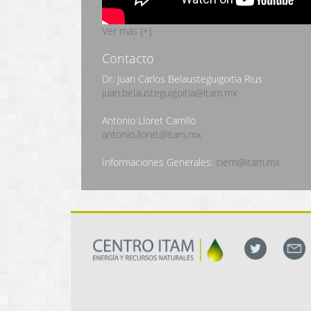
Ver más [+]
Contacto
Dr. Juan Carlos Belausteguigoitia Rius
juan.belausteguigoitia@itam.mx
Antonio Lloret Carrillo
antonio.lloret@itam.mx
Informaciones Generales:
ciern@itam.mx