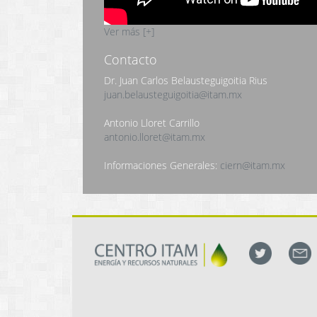
Ver más [+]
Contacto
Dr. Juan Carlos Belausteguigoitia Rius
juan.belausteguigoitia@itam.mx
Antonio Lloret Carrillo
antonio.lloret@itam.mx
Informaciones Generales:
ciern@itam.mx