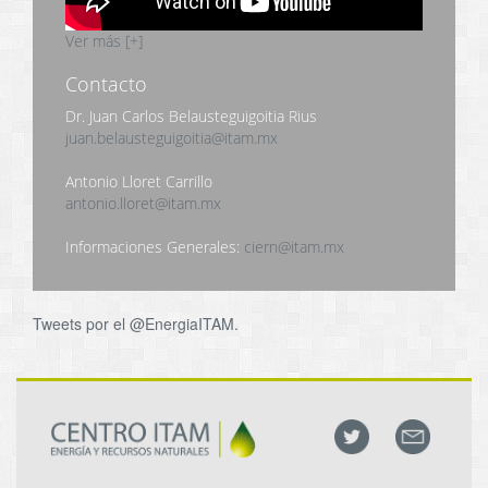
Ver más [+]
Contacto
Dr. Juan Carlos Belausteguigoitia Rius
juan.belausteguigoitia@itam.mx
Antonio Lloret Carrillo
antonio.lloret@itam.mx
Informaciones Generales:
ciern@itam.mx
Tweets por el @EnergiaITAM.