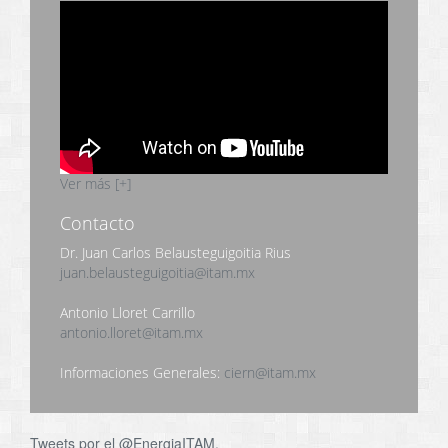
Ver más [+]
Contacto
Dr. Juan Carlos Belausteguigoitia Rius
juan.belausteguigoitia@itam.mx
Antonio Lloret Carrillo
antonio.lloret@itam.mx
Informaciones Generales:
ciern@itam.mx
Tweets por el @EnergiaITAM.