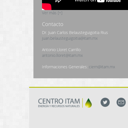
Ver más [+]
Contacto
Dr. Juan Carlos Belausteguigoitia Rius
juan.belausteguigoitia@itam.mx
Antonio Lloret Carrillo
antonio.lloret@itam.mx
Informaciones Generales:
ciern@itam.mx