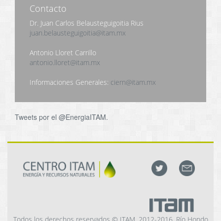
Contacto
Dr. Juan Carlos Belausteguigoitia Rius
juan.belausteguigoitia@itam.mx
Antonio Lloret Carrillo
antonio.lloret@itam.mx
Informaciones Generales:
ciern@itam.mx
Tweets por el @EnergiaITAM.
Todos los derechos reservados © ITAM, 2012-2016. Río Hondo