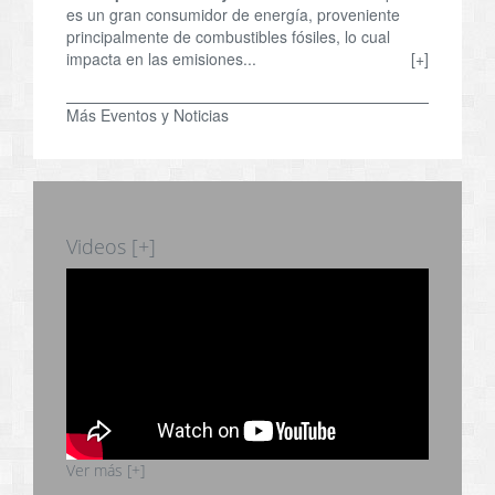
es un gran consumidor de energía, proveniente
principalmente de combustibles fósiles, lo cual
impacta en las emisiones...
[+]
Más Eventos y Noticias
Videos [+]
Ver más [+]