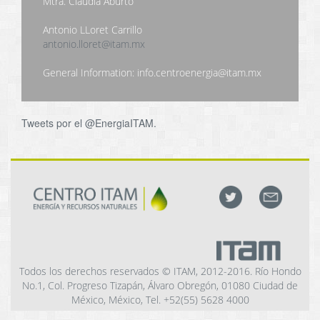
Mtra. Claudia Aburto
Antonio LLoret Carrillo
antonio.lloret@itam.mx
General Information: info.centroenergia@itam.mx
Tweets por el @EnergiaITAM.
Todos los derechos reservados © ITAM, 2012-2016. Río Hondo
No.1, Col. Progreso Tizapán, Álvaro Obregón, 01080 Ciudad de
México, México, Tel. +52(55) 5628 4000