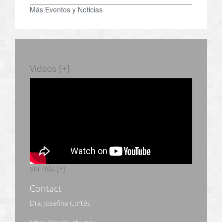
Más Eventos y Noticias
Videos [+]
Ver más [+]
Contact
Dra. Josefina Cortés