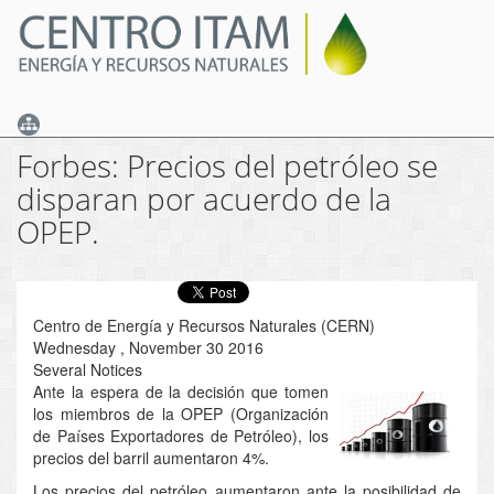
Skip
to
main
content
Forbes: Precios del petróleo se
disparan por acuerdo de la
OPEP.
Centro de Energía y Recursos Naturales (CERN)
Wednesday , November 30 2016
Several Notices
Ante la espera de la decisión que tomen
los miembros de la OPEP (Organización
de Países Exportadores de Petróleo), los
precios del barril aumentaron 4%.
Los precios del petróleo aumentaron ante la posibilidad de