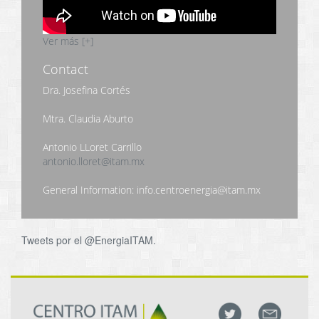
Ver más [+]
Contact
Dra. Josefina Cortés
Mtra. Claudia Aburto
Antonio LLoret Carrillo
antonio.lloret@itam.mx
General Information: info.centroenergia@itam.mx
Tweets por el @EnergiaITAM.