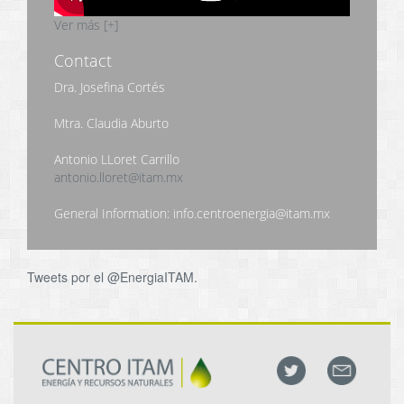
Ver más [+]
Contact
Dra. Josefina Cortés
Mtra. Claudia Aburto
Antonio LLoret Carrillo
antonio.lloret@itam.mx
General Information: info.centroenergia@itam.mx
Tweets por el @EnergiaITAM.