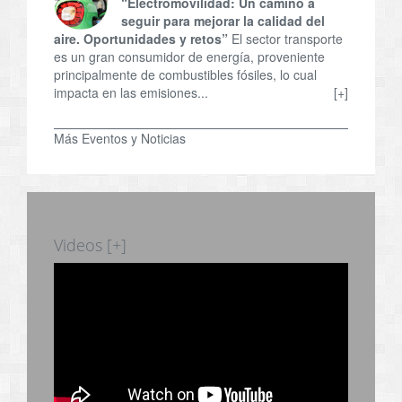
“Electromovilidad: Un camino a
seguir para mejorar la calidad del
aire. Oportunidades y retos”
El sector transporte
es un gran consumidor de energía, proveniente
principalmente de combustibles fósiles, lo cual
impacta en las emisiones...
[+]
Más Eventos y Noticias
Videos [+]