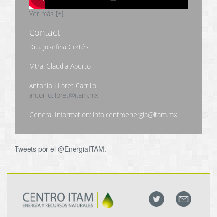
Ver más [+]
Contact
Dra. Josefina Cortés
Mtra. Claudia Aburto
Antonio LLoret Carrillo
antonio.lloret@itam.mx
General Information: info.centroenergia@itam.mx
Tweets por el @EnergiaITAM.