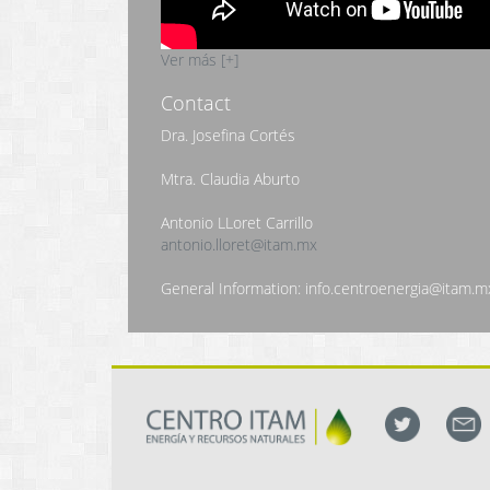
Ver más [+]
Contact
Dra. Josefina Cortés
Mtra. Claudia Aburto
Antonio LLoret Carrillo
antonio.lloret@itam.mx
General Information: info.centroenergia@itam.m